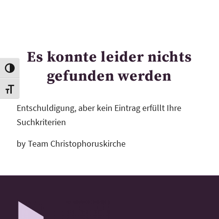
Es konnte leider nichts
Toggle High Contrast
gefunden werden
Toggle Font size
Entschuldigung, aber kein Eintrag erfüllt Ihre
Suchkriterien
by
Team Christophoruskirche