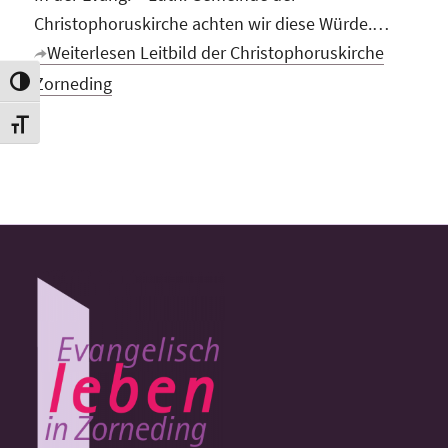
Christophoruskirche achten wir diese Würde.…
Weiterlesen
Leitbild der Christophoruskirche
Zorneding
Toggle High Contrast
Toggle Font size