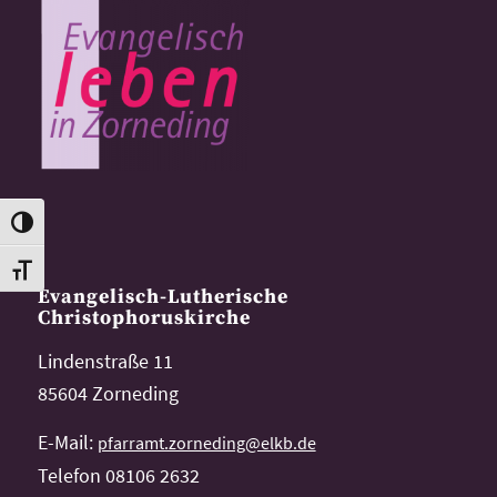
Toggle High Contrast
Toggle Font size
Evangelisch-Lutherische
Christophoruskirche
Lindenstraße 11
85604 Zorneding
E-Mail:
pfarramt.zorneding@elkb.de
Telefon 08106 2632